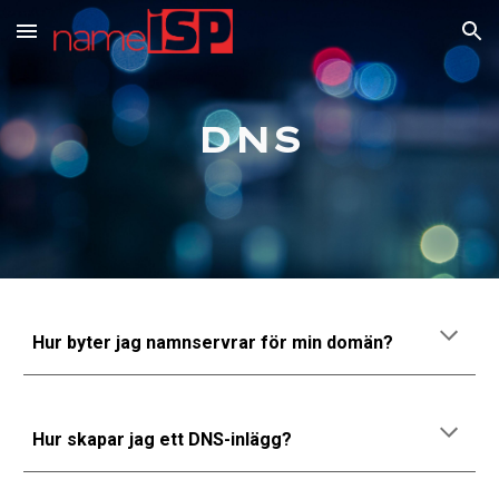
Skip to main content
Skip to navigation
DNS
Hur byter jag namnservrar för min domän?
Hur skapar jag ett DNS-inlägg?